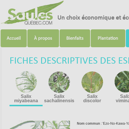
Un choix économique et éc
Accueil
À propos
Bienfaits
Plantation
FICHES DESCRIPTIVES DES E
Salix
Salix
Salix
Sali
miyabeana
sachalinensis
discolor
vimina
Nom commun
: 'Ezo-No-Kawa-Ya