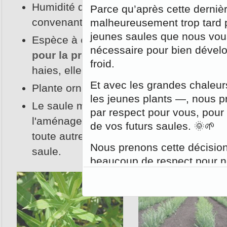
Humidité du sol moyenne à élevée,
Parce qu’après cette dernièr
convenant à tout type de sol.
malheureusement trop tard p
jeunes saules que nous vou
Espèce à
croissance très rapide, utili
nécessaire pour bien dévelop
pour la production de biomasse
ou pou
froid.
haies, elle est très résistante aux insec
Et avec les grandes chaleurs
Plante ornementale très gracieuse. Ind
les jeunes plants —, nous 
Le saule miyabeana est l'espèce la pl
par respect pour vous, pour 
l'aménagement de haies brise-vent et de
de vos futurs saules. 🌞🌱
toute autre utilisation nécessitant l'impl
Nous prenons cette décision
saule.
beaucoup de respect pour no
Planter des saules aprè
l’encontre des bonnes
reconnues.