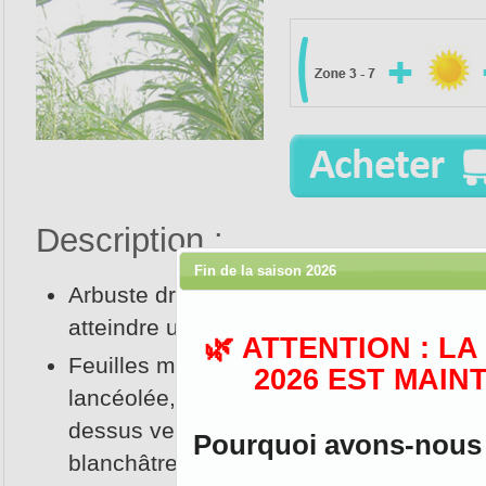
Description :
Fin de la saison 2026
Arbuste dressé ou arbrisseau pouvant
atteindre une hauteur de 6 mètres.
🌿 ATTENTION : L
Feuilles mesurant 5-18 cm de long, de 
2026 EST MAIN
lancéolée, acuminées aux deux extrémi
dessus vert pâle et lisse, dessous vert
Pourquoi avons-nous d
blanchâtre ou bleuâtre.