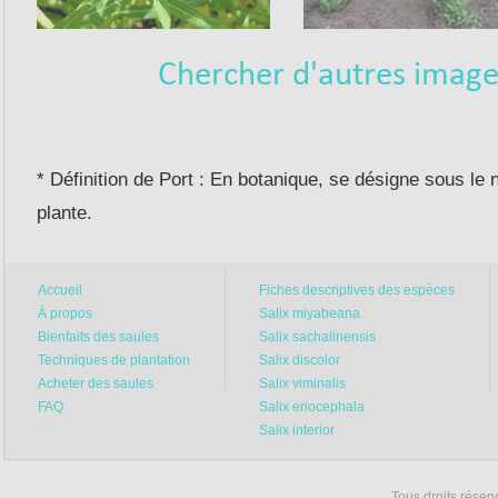
On comprend que ce soit ten
Chercher d'autres image
les faits, c’est prendre un 
veut surtout pas que vous 
Tous les producteurs sérieu
* Définition de Port : En botanique, se désigne sous le 
livraisons à la même période
faisons aussi, c’est pour un
plante.
Disons que… tout avis contr
😉🌾
Accueil
Fiches descriptives des espèces
À propos
Salix miyabeana
Bienfaits des saules
Salix sachalinensis
Merci du fond du cœur
Techniques de plantation
Salix discolor
cette année.
Acheter des saules
Salix viminalis
FAQ
Salix eriocephala
Vous êtes des centaines à n
Salix interior
privilège qu’on ne prend ja
Tous droits rése