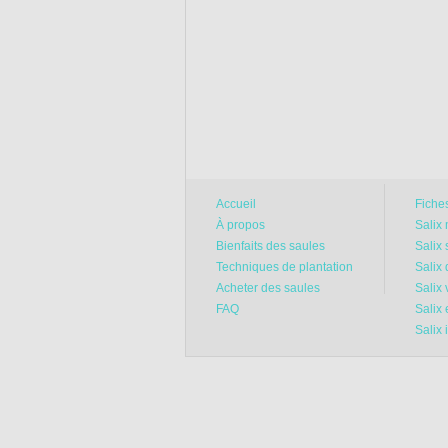
Accueil
Fiche
À propos
Salix
Bienfaits des saules
Salix 
Techniques de plantation
Salix 
Acheter des saules
Salix 
FAQ
Salix
Salix 