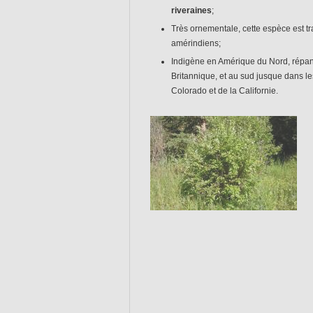
riveraines
;
Vous êtes des 
Très ornementale, cette espèce est tr
On vous souhait
amérindiens;
Indigène en Amérique du Nord, répa
À très bientôt,
Britannique, et au sud jusque dans le
L’équipe de 
Colorado et de la Californie.