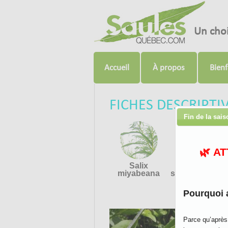
Un cho
Accueil
À propos
Bienf
FICHES DESCRIPTI
Fin de la sai
🌿 A
Salix
Salix
miyabeana
sachalinensis
Pourquoi 
Parce qu’après 