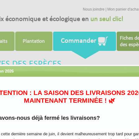
Nous joindre
|
Mon panier d'acha
ix économique et écologique en
un seul clic!
Fiches de
Commander
aits
Plantation
des espè
VES DES ESPÈCES
son 2026
TTENTION : LA SAISON DES LIVRAISONS 202
MAINTENANT TERMINÉE ! 🌿
Salix
Salix
Salix
Salix
discolor
viminalis
eriocephala
interior
avons-nous déjà fermé les livraisons?
Noms communs
: Saule à tête laineuse, saule rigide
cette dernière semaine de juin, il devient malheureusement trop tard pour gar
Noms anglais
: Cottony willow, Missouri willow, diamond willow