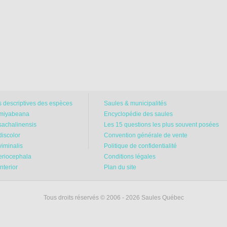
s descriptives des espèces
Saules & municipalités
 miyabeana
Encyclopédie des saules
sachalinensis
Les 15 questions les plus souvent posées
discolor
Convention générale de vente
viminalis
Politique de confidentialité
 eriocephala
Conditions légales
interior
Plan du site
Tous droits réservés © 2006 - 2026 Saules Québec