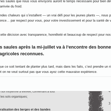
unes saules que nous vous envoyons auront le temps nécessaire pour bien dé
arrivée du froid.
ndes chaleurs qui s’installent — un vrai défi pour les jeunes plants —, nous p
ence… par respect pour vous, pour votre investissement et pour la santé de v
ette décision avec transparence, honnêteté et beaucoup de respect pour nos 
s saules après la mi-juillet va à l’encontre des bonn
 agricoles reconnues.
 ce soit tentant de planter plus tard, mais dans les faits, c’est prendre un r
r de 6 mètres;
et on ne veut surtout pas que vous ayez cette mauvaise expérience.
 de forme lancéolée, à base cordée ou
 plus pâle légèrement pubescent;
teurs sérieux en Amérique du Nord arrêtent les livraisons à la même période. 
feuilles, floraison débutant en avril;
faisons aussi, c’est pour une bonne raison! 😉
u sol moyenne à élevée, convenant à tout
ut avis contraire à cela mérite d’être questionné 😉🌾
 les sols organiques;
nd du cœur pour votre confiance encore cette année.
ralisation des berges et des bandes