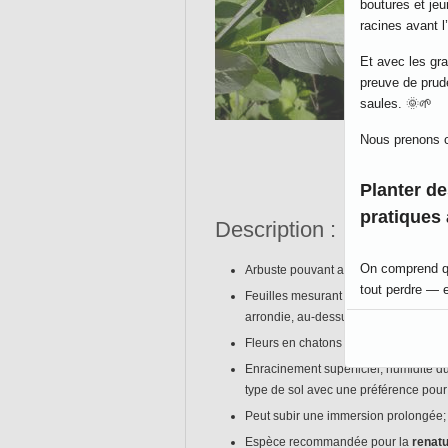
boutures et je
racines avant l’
Et avec les gra
preuve de prud
saules. 🌞🌱
Nous prenons c
Planter de
pratiques
Description :
On comprend que
Arbuste pouvant atteindre une hauteu
tout perdre — 
Feuilles mesurant 6 à 12 cm de long,
arrondie, au-dessus lisse et dessous
Tous les produc
Fleurs en chatons paraissant avant les 
et que nous le 
Enracinement superficiel, humidité d
Disons que… to
type de sol avec une préférence pour
Peut subir une immersion prolongée;
Merci du fo
Espèce recommandée pour la
renatu