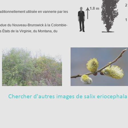
centaines à nous avoir choisis — c’est un privilège qu’on ne prend jamais pou
aditionnellement utilisée en vannerie par les
e un été magnifique, rempli de verdure et de projets inspirants!
ndue du Nouveau-Brunswick à la Colombie-
s États de la Virginie, du Montana, du
Saules Québec
Chercher d'autres images de salix eriocephala