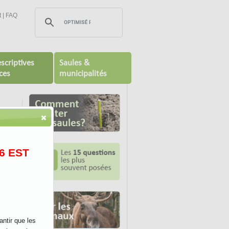
t
|
FAQ
scriptives
Saules &
ces
municipalités
6 EST
antir que les