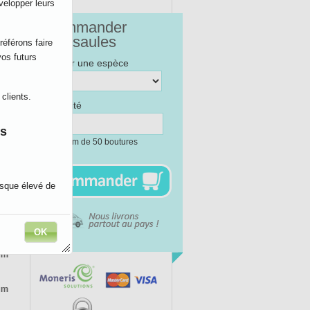
velopper leurs
Commander
des saules
référons faire
os futurs
Choisir une espèce
clients.
Quantité
es
minimum de 50 boutures
isque élevé de
Si eux le font,
OK