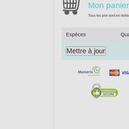
Mon panier
Vous êtes des 
Tous les prix sont en doll
On vous souhait
À très bientôt,
Espèces
Qua
L’équipe de 