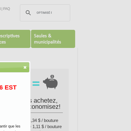
t
|
FAQ
scriptives
Saules &
ces
municipalités
6 EST
+ vous achetez,
vous économisez!
0 à 99 = 1,34 $ / bouture
100 à 999 = 1,11 $ / bouture
antir que les