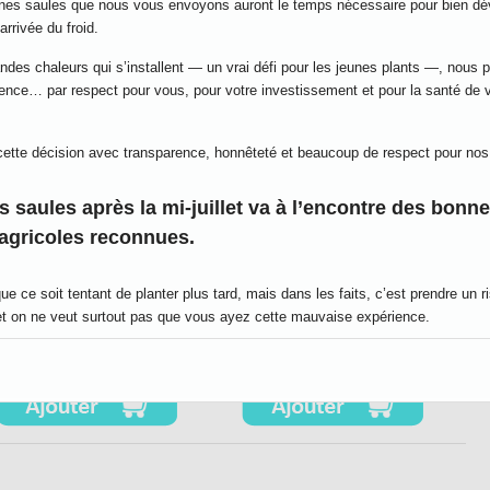
unes saules que nous vous envoyons auront le temps nécessaire pour bien dé
Qté:
Qté:
arrivée du froid.
ndes chaleurs qui s’installent — un vrai défi pour les jeunes plants —, nous p
ence… par respect pour vous, pour votre investissement et pour la santé de v
ette décision avec transparence, honnêteté et beaucoup de respect pour nos 
s saules après la mi-juillet va à l’encontre des bonn
 agricoles reconnues.
 ce soit tentant de planter plus tard, mais dans les faits, c’est prendre un r
Salix eriocephala
Salix interior
et on ne veut surtout pas que vous ayez cette mauvaise expérience.
Qté:
Qté:
teurs sérieux en Amérique du Nord arrêtent les livraisons à la même période. 
faisons aussi, c’est pour une bonne raison! 😉
ut avis contraire à cela mérite d’être questionné 😉🌾
nd du cœur pour votre confiance encore cette année.