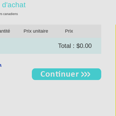
 d'achat
centaines à nous avoir choisis — c’est un privilège qu’on ne prend jamais pou
ars canadiens
e un été magnifique, rempli de verdure et de projets inspirants!
ntité
Prix unitaire
Prix
Saules Québec
Total : $0.00