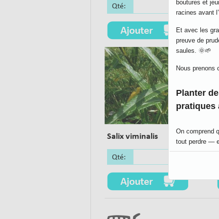
boutures et je
Qté:
racines avant l’
Et avec les gra
preuve de prud
saules. 🌞🌱
Nous prenons c
Planter de
pratiques
On comprend que
Salix viminalis
tout perdre — 
Qté:
Tous les produc
et que nous le 
Disons que… to
Merci du fo