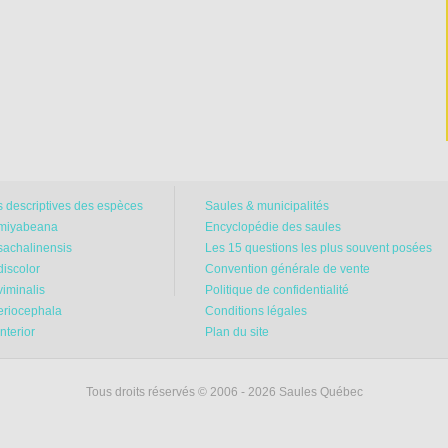
s descriptives des espèces
Saules & municipalités
 miyabeana
Encyclopédie des saules
sachalinensis
Les 15 questions les plus souvent posées
discolor
Convention générale de vente
viminalis
Politique de confidentialité
 eriocephala
Conditions légales
interior
Plan du site
Tous droits réservés © 2006 - 2026 Saules Québec