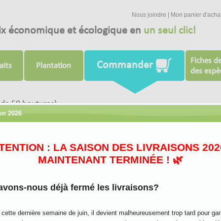
Nous joindre
|
Mon panier d'acha
ix économique et écologique en
un seul clic!
Fiches de
Commander
aits
Plantation
des espè
de 50 boutures)
son 2026
TTENTION : LA SAISON DES LIVRAISONS 202
MAINTENANT TERMINÉE ! 🌿
avons-nous déjà fermé les livraisons?
Salix miyabeana
Salix sachalinensis
cette dernière semaine de juin, il devient malheureusement trop tard pour gar