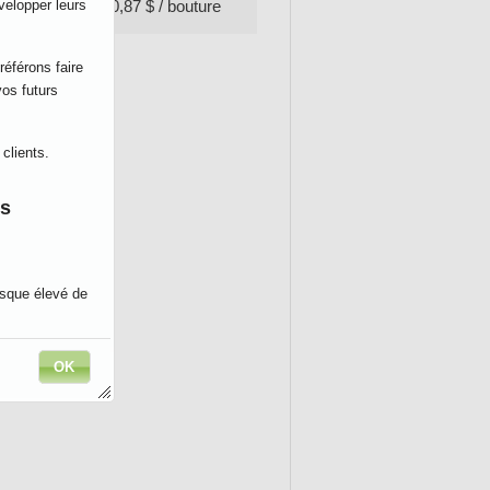
1000 + = 0,87 $ / bouture
velopper leurs
référons faire
os futurs
clients.
es
isque élevé de
Si eux le font,
OK