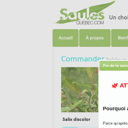
Un cho
Accueil
À propos
Bienf
Commander
(minimum 
Fin de la sai
🌿 A
Pourquoi 
Salix discolor
Parce qu’après 