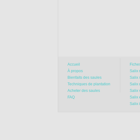
Accueil
Fiche
À propos
Salix
Bienfaits des saules
Salix 
Techniques de plantation
Salix 
Acheter des saules
Salix 
FAQ
Salix
Salix 