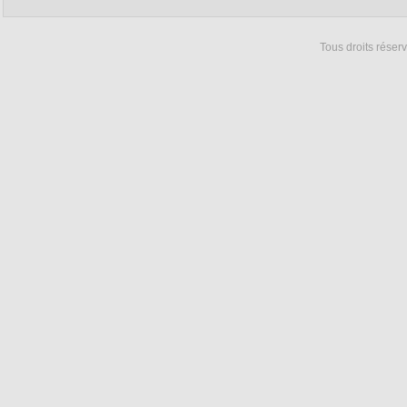
On vous souhaite un été mag
projets inspirants!
Tous droits rése
À très bientôt,
L’équipe de Saules Québe