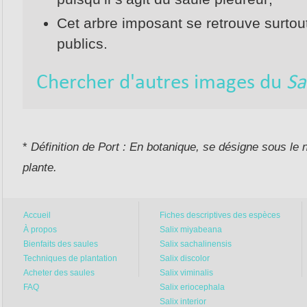
Cet arbre imposant se retrouve surtou
On comprend que ce soit ten
publics.
les faits, c’est prendre un 
veut surtout pas que vous 
Chercher d'autres images du
Sa
Tous les producteurs sérieu
livraisons à la même période
faisons aussi, c’est pour un
*
Définition de Port : En botanique, se désigne sous le 
Disons que… tout avis contr
plante.
😉🌾
Merci du fond du cœur
Accueil
Fiches descriptives des espèces
cette année.
À propos
Salix miyabeana
Bienfaits des saules
Salix sachalinensis
Techniques de plantation
Salix discolor
Vous êtes des centaines à n
Acheter des saules
Salix viminalis
privilège qu’on ne prend ja
FAQ
Salix eriocephala
Salix interior