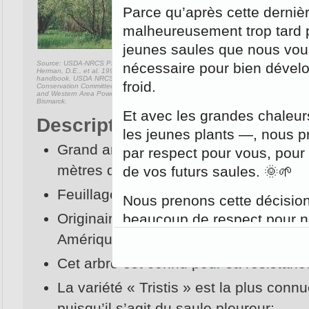
Parce qu’après cette dernièr
Zone de rusticité:
Zone
malheureusement trop tard p
Ensoleillement:
jeunes saules que nous vou
Hauteur max:
14-2
Source: USDA-NRCS PLANTS Database /
nécessaire pour bien dévelop
Largeur de port*:
12-1
Herman, D.E., et al. 1996. North Dakota tree
handbook. USDA NRCS ND State Soil
froid.
Conservation Committee; NDSU Extension
and Western Area Power Administration,
Bismarck.
Et avec les grandes chaleurs
Description
les jeunes plants —, nous 
Grand arbre dressé au port arrondi, il 
par respect pour vous, pour 
mètres de hauteur;
de vos futurs saules. 🌞🌱
Feuillage lancéolé au revers argenté;
Nous prenons cette décision
Originaire d’Europe, cette espèce a été
beaucoup de respect pour no
Amérique du Nord à l’époque des col
Planter des saules aprè
Cet arbre est connu pour sa résistance
l’encontre des bonnes
La variété « Tristis » est la plus conn
reconnues.
puisqu’il s’agit du saule pleureur;