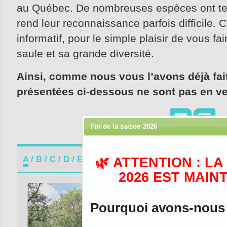
au Québec. De nombreuses espèces ont ten
rend leur reconnaissance parfois difficile. C
informatif, pour le simple plaisir de vous fa
saule et sa grande diversité.
Ainsi, comme nous vous l’avons déjà fait
présentées ci-dessous ne sont pas en v
Fin de la saison 2026
🌿 ATTENTION : L
A
B
C
D
E
F
G
H
I
J
K
L
M
N
O
2026 EST MAIN
Saule alba
Pourquoi avons-nous d
Nom commun: Saule blanc
Nom anglais: White willow