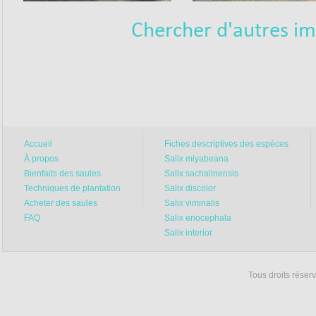
Chercher d'autres ima
On comprend que ce soit ten
les faits, c’est prendre un 
veut surtout pas que vous 
Tous les producteurs sérieu
livraisons à la même période
faisons aussi, c’est pour un
Accueil
Fiches descriptives des espèces
À propos
Salix miyabeana
Disons que… tout avis contr
Bienfaits des saules
Salix sachalinensis
😉🌾
Techniques de plantation
Salix discolor
Acheter des saules
Salix viminalis
Merci du fond du cœur
FAQ
Salix eriocephala
Salix interior
cette année.
Vous êtes des centaines à n
Tous droits rése
privilège qu’on ne prend ja