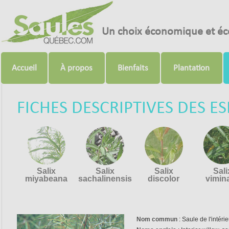
Un choix économique et éc
Accueil
À propos
Bienfaits
Plantation
FICHES DESCRIPTIVES DES E
Salix
Salix
Salix
Sali
miyabeana
sachalinensis
discolor
vimina
Nom commun
: Saule de l'intérie