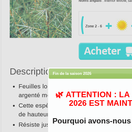
Noms anglais
: Interior willow, 
Description :
Fin de la saison 2026
Feuilles longues et étroites de couleur
🌿 ATTENTION : L
argenté mesurant de 8 à 15 cm;
2026 EST MAIN
Cette espèce peut atteindre jusqu’à 6 m
de hauteur;
Pourquoi avons-nous d
Résiste jusqu’à -40°C;