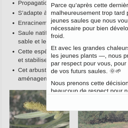
Propagation par rhizomes;
Parce qu’après cette dernièr
S’adapte à tout type de sol;
malheureusement trop tard p
jeunes saules que nous vou
Enracinement superficiel;
nécessaire pour bien dévelop
Saule natif d’Amérique du Nord que l’on
froid.
sable et les sols alluviaux humides;
Et avec les grandes chaleurs
Cette espèce est recommandée pour pr
les jeunes plants —, nous 
et stabiliser les berges;
par respect pour vous, pour 
Cet arbuste est très joli et peut être un 
de vos futurs saules. 🌞🌱
aménagements.
Nous prenons cette décision
beaucoup de respect pour no
Planter des saules aprè
l’encontre des bonnes
reconnues.