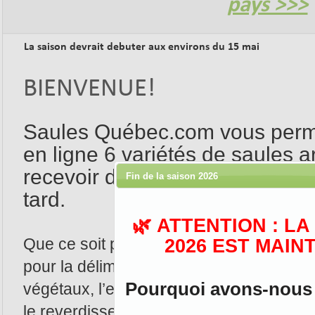
pays >>>
La saison devrait debuter aux environs du 15 mai
BIENVENUE!
Saules Québec.com vous per
en ligne 6 variétés de saules ar
recevoir directement chez vous
Fin de la saison 2026
tard.
🌿 ATTENTION : L
2026 EST MAIN
Que ce soit pour l’effet d’un aménageme
pour la délimitation de grands terrains, l
Pourquoi avons-nous d
végétaux, l’embellissement de l’espace,
le reverdissement des berges, la constru