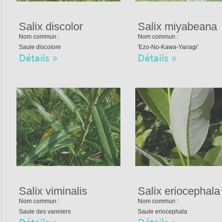
On comprend que ce soit ten
Salix discolor
Salix miyabeana
les faits, c’est prendre un 
Nom commun :
Nom commun :
veut surtout pas que vous 
Saule discolore
'Ezo-No-Kawa-Yanagi'
Détails »
Détails »
Tous les producteurs sérieu
livraisons à la même période
faisons aussi, c’est pour un
Disons que… tout avis contr
😉🌾
Merci du fond du cœur
cette année.
Salix viminalis
Salix eriocephala
Vous êtes des centaines à n
Nom commun :
Nom commun :
privilège qu’on ne prend ja
Saule des vanniers
Saule eriocephala