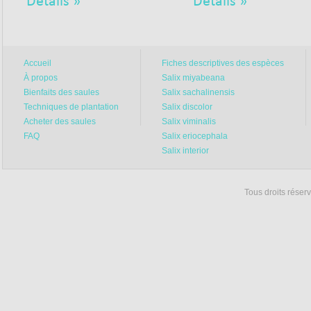
Détails »
Détails »
On vous souhaite un été mag
projets inspirants!
À très bientôt,
Accueil
Fiches descriptives des espèces
L’équipe de Saules Québe
À propos
Salix miyabeana
Bienfaits des saules
Salix sachalinensis
Techniques de plantation
Salix discolor
Acheter des saules
Salix viminalis
FAQ
Salix eriocephala
Salix interior
Tous droits rése