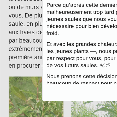
Parce qu’après cette dernièr
ou de murs anti-bruit : le saule est l'es
malheureusement trop tard p
vous. De plus, vous contribuez à réduire 
jeunes saules que nous vou
saule, en plus d’être esthétique et peu
nécessaire pour bien dévelop
aux haies de cèdres ou autres espèces 
froid.
par beaucoup de soins. Le saule arbusti
Et avec les grandes chaleurs
extrêmement rapide et peut atteindre ju
les jeunes plants —, nous 
première année. Il n'a jamais été aussi f
par respect pour vous, pour 
de vos futurs saules. 🌞🌱
en procurer grâce à Saules Québec.com
Nous prenons cette décision
beaucoup de respect pour no
Planter des saules aprè
l’encontre des bonnes
reconnues.